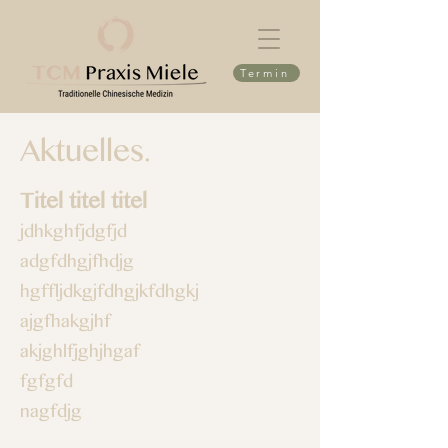
Termin
Aktuelles.
Titel titel titel
jdhkghfjdgfjd
adgfdhgjfhdjg
hgffljdkgjfdhgjkfdhgkj
ajgfhakgjhf
akjghlfjghjhgaf
fgfgfd
nagfdjg